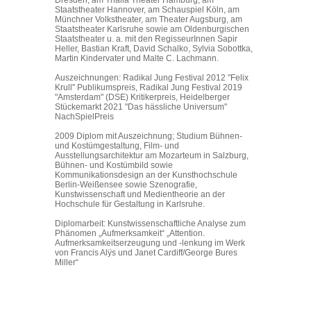
Dresden, am Thalia Theater Hamburg, am
Staatstheater Hannover, am Schauspiel Köln, am
Münchner Volkstheater, am Theater Augsburg, am
Staatstheater Karlsruhe sowie am Oldenburgischen
Staatstheater u. a. mit den RegisseurInnen Sapir
Heller, Bastian Kraft, David Schalko, Sylvia Sobottka,
Martin Kindervater und Malte C. Lachmann.
Auszeichnungen: Radikal Jung Festival 2012 "Felix
Krull" Publikumspreis, Radikal Jung Festival 2019
"Amsterdam" (DSE) Kritikerpreis, Heidelberger
Stückemarkt 2021 "Das hässliche Universum"
NachSpielPreis
2009 Diplom mit Auszeichnung; Studium Bühnen-
und Kostümgestaltung, Film- und
Ausstellungsarchitektur am Mozarteum in Salzburg,
Bühnen- und Kostümbild sowie
Kommunikationsdesign an der Kunsthochschule
Berlin-Weißensee sowie Szenografie,
Kunstwissenschaft und Medientheorie an der
Hochschule für Gestaltung in Karlsruhe.
Diplomarbeit: Kunstwissenschaftliche Analyse zum
Phänomen „Aufmerksamkeit“ „Attention.
Aufmerksamkeitserzeugung und -lenkung im Werk
von Francis Alÿs und Janet Cardiff/George Bures
Miller“