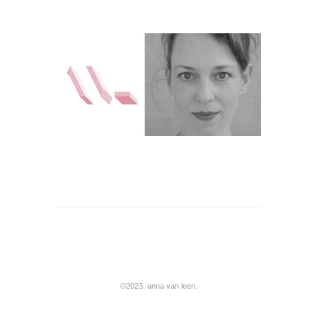
©2023. anna van leen.