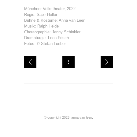
Münchner Volkstheater, 2022
Regie: Sapir Heller
Bühne & Kostüme: Anna van Leen
Musik: Ralph Heidel
Choreographie: Jenny Schinkler
Dramaturgie: Leon Frisch
Fotos: © Stefan Loeber
© copyright 2023. anna van leen.